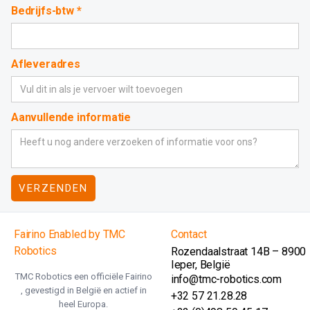
Bedrijfs-btw *
Afleveradres
Aanvullende informatie
Fairino Enabled by TMC
Contact
Robotics
Rozendaalstraat 14B – 8900
Ieper, België
TMC Robotics een officiële Fairino
info@tmc-robotics.com
, gevestigd in België en actief in
+32 57 21.28.28
heel Europa.