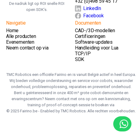
+32 (0)498 59 45 17
De nadruk ligt op ROI snelle ROI
LinkedIn
open SDK’s.
Facebook
Navigatie
Documenten
Home
CAD-/3D-modellen
Alle producten
Certificeringen
Evenementen
Software-updates
Neem contact op via
Handleiding voor Lua
TCP/IP
SDK
TMC Robotics een officiële Fairino en is vanuit België actief in heel Europa.
Wij bieden volledige ondersteuning en service voor cobots, waaronder
onderhoud, probleemoplossing, reparaties en preventief onderhoud.
Bent u geïnteresseerd in onze 400 m² grote cobot-demoruimte en
ervaringscentrum? Neem contact met ons op om een kennismaking,
training of proof-of-concept-sessie te boeken via
© 2025 Fairino.be - Enabled by TMC Robotics. Alle rechten voorbehouden.
Ste
hie