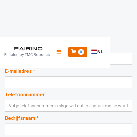
Your selection is empty.
Naam
NL
0
Enabled by
TMC Robotics
E-mailadres *
Telefoonnummer
Bedrijfsnaam *