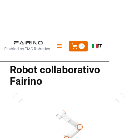
HOME
/
PRODOTTI
/
FR3-WMS
IT
0
Enabled by
TMC Robotics
Robot collaborativo
Fairino