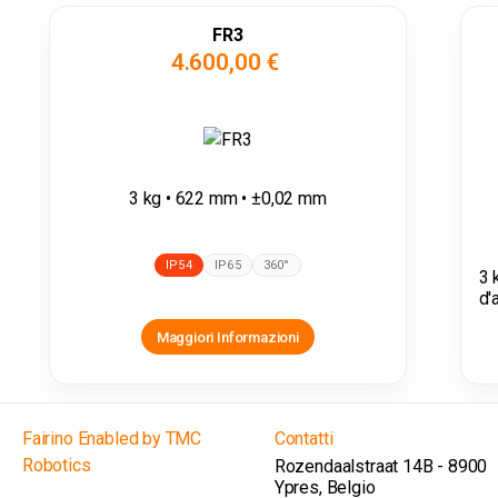
FR3
4.600,00 €
3 kg • 622 mm • ±0,02 mm
IP54
IP65
360°
3 
d'
Maggiori Informazioni
Fairino Enabled by TMC
Contatti
Robotics
Rozendaalstraat 14B - 8900
Ypres, Belgio