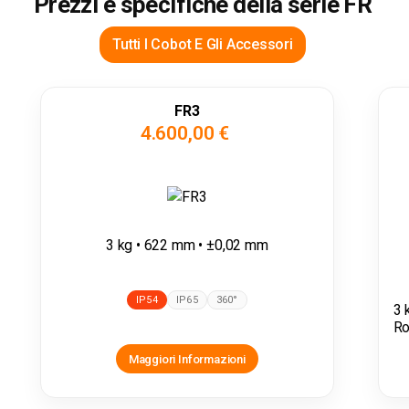
Prezzi e specifiche della serie FR
Tutti I Cobot E Gli Accessori
FR3
4.600,00 €
3 kg • 622 mm • ±0,02 mm
IP54
IP65
360°
3 
Ro
Maggiori Informazioni