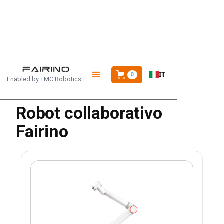
HOME
/
PRODOTTI
/
FR20
IT
0
Enabled by
TMC Robotics
Robot collaborativo
Fairino