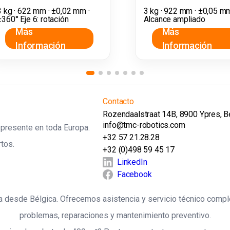
3 kg · 622 mm · ±0,02 mm ·
3 kg · 922 mm · ±0,05 mm
±360° Eje 6: rotación
Alcance ampliado
Más
Más
Información
Información
Contacto
Rozendaalstraat 14B, 8900 Ypres, B
info@tmc-robotics.com
y presente en toda Europa.
+32 57 21.28.28
tos.
+32 (0)498 59 45 17
LinkedIn
Facebook
pa desde Bélgica. Ofrecemos asistencia y servicio técnico comp
problemas, reparaciones y mantenimiento preventivo.