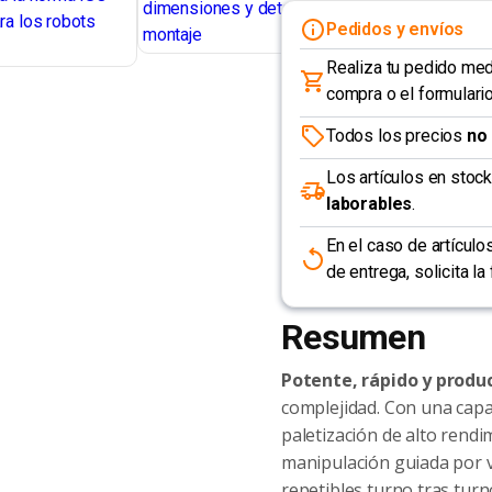
Pedidos y envíos
Realiza tu pedido me
compra o el formulario
Todos los precios
no 
Los artículos en stoc
laborables
.
En el caso de artícul
de entrega, solicita l
Resumen
Potente, rápido y produc
complejidad. Con una cap
paletización de alto rend
manipulación guiada por v
repetibles turno tras tur