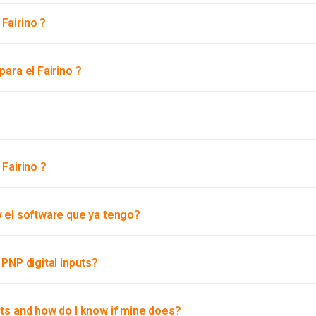
Fairino ?
ara el Fairino ?
Fairino ?
y el software que ya tengo?
PNP digital inputs?
uts and how do I know if mine does?