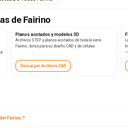
as de Fairino
Planos acotados y modelos 3D
F
Archivos STEP y planos acotados de toda la serie
L
Fairino , listos para su diseño CAD y de células.
i
ia
—
Descargar Archivos CAD
del Fairino ?