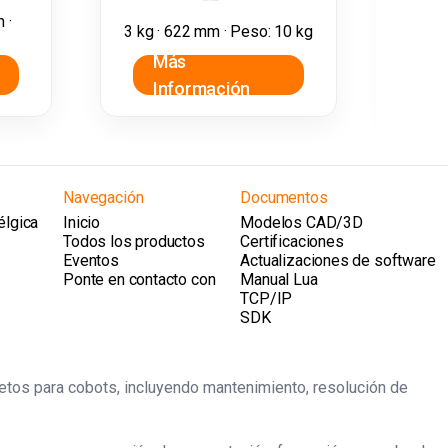
 ·
3 kg · 622 mm · Peso: 10 kg
Más
Información
I
Navegación
Documentos
élgica
Inicio
Modelos CAD/3D
Todos los productos
Certificaciones
Eventos
Actualizaciones de software
Ponte en contacto con
Manual Lua
TCP/IP
SDK
letos para cobots, incluyendo mantenimiento, resolución de