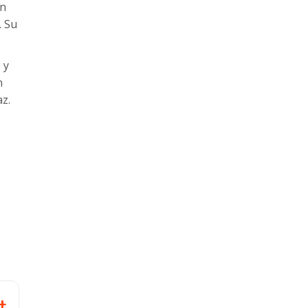
un
. Su
l
y
n
az.