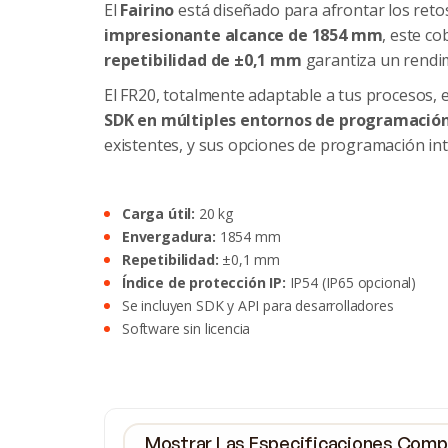
El
Fairino
está diseñado para afrontar los reto
impresionante alcance de 1854 mm
, este c
repetibilidad de ±0,1 mm
garantiza un rendim
El FR20, totalmente adaptable a tus procesos,
SDK en múltiples entornos de programació
existentes, y sus opciones de programación int
‍Carga útil:
20 kg
‍Envergadura:
1854 mm
‍Repetibilidad:
±0,1 mm
‍Índice de protección IP:
IP54 (IP65 opcional)
Se incluyen SDK y API para desarrolladores
Software sin licencia
Mostrar Las Especificaciones Compl