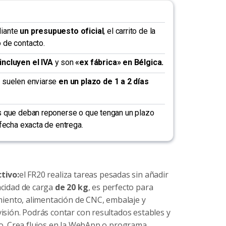
diante
un presupuesto oficial
, el carrito de la
 de contacto.
incluyen el IVA
y son
«ex fábrica» en Bélgica.
k suelen enviarse
en un plazo de 1 a 2 días
os que deban reponerse o que tengan un plazo
a fecha exacta de entrega.
tivo:
el FR20 realiza tareas pesadas sin añadir
acidad de carga
de 20 kg
, es perfecto para
imiento, alimentación de CNC, embalaje y
isión. Podrás contar con resultados estables y
no. Crea flujos en la WebApp o programa