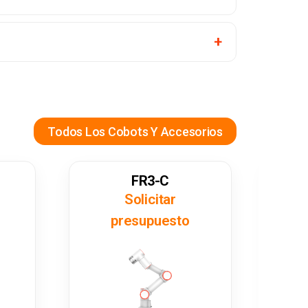
Todos Los Cobots Y Accesorios
FR3-C
Solicitar
presupuesto
5 kg