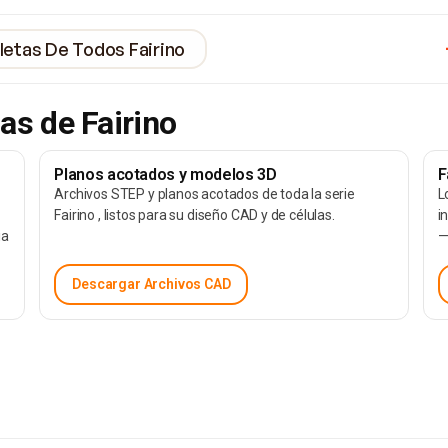
etas De Todos Fairino
as de Fairino
Planos acotados y modelos 3D
F
Archivos STEP y planos acotados de toda la serie
L
Fairino , listos para su diseño CAD y de células.
i
ia
—
Descargar Archivos CAD