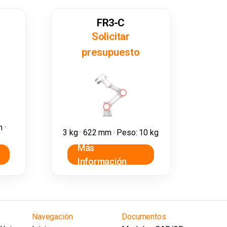
FR3-C
Solicitar
presupuesto
5 kg
 ·
3 kg · 622 mm · Peso: 10 kg
Más
Información
I
Navegación
Documentos