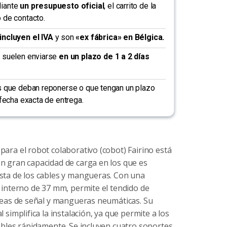
diante
un presupuesto oficial
, el carrito de la
 de contacto.
incluyen el IVA
y son
«ex fábrica» en Bélgica.
k suelen enviarse
en un plazo de 1 a 2 días
os que deban reponerse o que tengan un plazo
a fecha exacta de entrega.
ara el robot colaborativo (cobot) Fairino está
n gran capacidad de carga en los que es
sta de los cables y mangueras. Con una
 interno de 37 mm, permite el tendido de
íneas de señal y mangueras neumáticas. Su
 simplifica la instalación, ya que permite a los
cables rápidamente. Se incluyen cuatro soportes