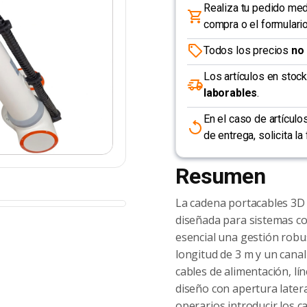
Realiza tu pedido me
compra o el formulario
Todos los precios
no 
Los artículos en stoc
laborables
.
En el caso de artícul
de entrega, solicita l
Resumen
La cadena portacables 3D p
diseñada para sistemas co
esencial una gestión robu
longitud de 3 m y un canal
cables de alimentación, l
diseño con apertura lateral
operarios introducir los 