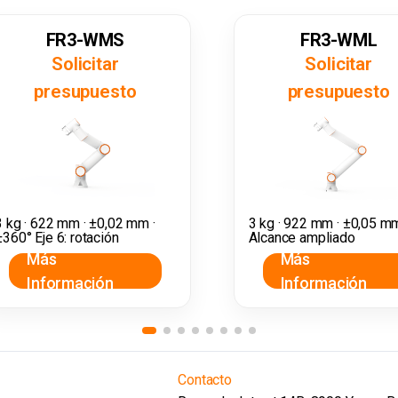
FR3-WMS
FR3-WML
Solicitar
Solicitar
presupuesto
presupuesto
3 kg · 622 mm · ±0,02 mm ·
3 kg · 922 mm · ±0,05 mm
±360° Eje 6: rotación
Alcance ampliado
Más
Más
Información
Información
Contacto