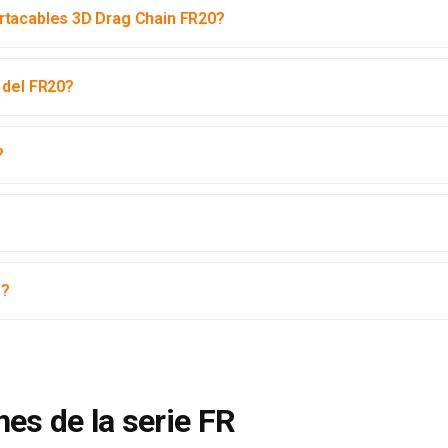
rtacables 3D Drag Chain FR20?
 del FR20?
?
a?
nes de la serie FR