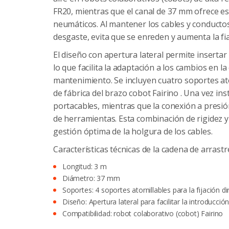
FR20, mientras que el canal de 37 mm ofrece es
neumáticos. Al mantener los cables y conductos
desgaste, evita que se enreden y aumenta la fia
El diseño con apertura lateral permite inserta
lo que facilita la adaptación a los cambios en l
mantenimiento. Se incluyen cuatro soportes ato
de fábrica del brazo cobot Fairino . Una vez in
portacables, mientras que la conexión a presi
de herramientas. Esta combinación de rigidez y 
gestión óptima de la holgura de los cables.
Características técnicas de la cadena de arrastre
Longitud: 3 m
Diámetro: 37 mm
Soportes: 4 soportes atornillables para la fijación d
Diseño: Apertura lateral para facilitar la introducci
Compatibilidad: robot colaborativo (cobot) Fairino