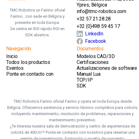
Ypres, Bélgica
TMC Robotics un Fairino oficial
info@tmc-robotics.com
Fairino , con sede en Bélgica y
+32 57 21.28.28
presente en toda Europa.
+32 (0)498 59 45 17
Se centra en ROI rápido ROI en
LinkedIn
SDK abiertos.
Facebook
Navegación
Documentos
Inicio
Modelos CAD/3D
Todos los productos
Certificaciones
Eventos
Actualizaciones de software
Ponte en contacto con
Manual Lua
TCP/IP
SDK
TMC Robotics Fairino oficial Fairino y opera en toda Europa desde
Bélgica. Ofrecemos asistencia y servicio técnico completos para cobots,
incluyendo mantenimiento, resolución de problemas, reparaciones y
mantenimiento preventivo.
¿Te interesa nuestra sala de demostración y centro de experiencias de
cobots de 400 m²? Ponte en contacto con nosotros para reservar una
sesión de presentación, formación o prueba de concepto: