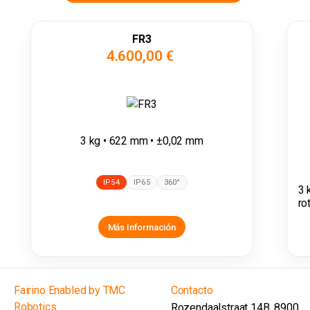
FR3
4.600,00 €
3 kg • 622 mm • ±0,02 mm
IP54
IP65
360°
3 
ro
Más Información
Fairino Enabled by TMC
Contacto
Robotics
Rozendaalstraat 14B, 8900