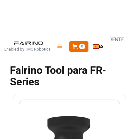
INICIO
/
PRODUCTOS
/
HERRAMIENTA INTELIGENTE
ES
0
Enabled by
TMC Robotics
Fairino Tool para FR-
Series