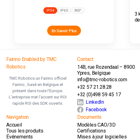
IP54
IP65
360°
3 
de
En Savoir Plus
Fairino Enabled by TMC
Contact
Robotics
14B, rue Rozendaal – 8900
Ypres, Belgique
TMC Robotics un Fairino officiel
info@tmc-robotics.com
Fairino , basé en Belgique et
+32 57 21.28.28
présent dans toute l'Europe.
+32 (0)498 59 45 17
L'entreprise met l'accent sur ROI
LinkedIn
rapide ROI des SDK ouverts.
Facebook
Navigation
Documents
Accueil
Modèles CAO/3D
Tous les produits
Certifications
Événements
Mises à jour logicielles