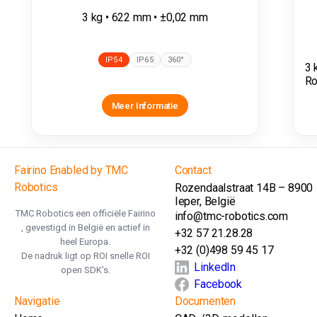
3 kg • 622 mm • ±0,02 mm
IP54
IP65
360°
3 
Ro
Meer Informatie
Fairino Enabled by TMC
Contact
Robotics
Rozendaalstraat 14B – 8900
Ieper, België
TMC Robotics een officiële Fairino
info@tmc-robotics.com
, gevestigd in België en actief in
+32 57 21.28.28
heel Europa.
+32 (0)498 59 45 17
De nadruk ligt op ROI snelle ROI
LinkedIn
open SDK’s.
Facebook
Navigatie
Documenten