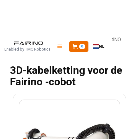
HOME
/
PRODUCTEN
/
3D-KABELKETTING FAIRINO
NL
0
Enabled by
TMC Robotics
3D-kabelketting voor de
Fairino -cobot