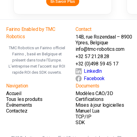
En Savoir Plus
Fairino Enabled by TMC
Contact
Robotics
14B, rue Rozendaal – 8900
Ypres, Belgique
TMC Robotics un Fairino officiel
info@tmc-robotics.com
Fairino , basé en Belgique et
+32 57 21.28.28
présent dans toute l'Europe.
+32 (0)498 59 45 17
L'entreprise met l'accent sur ROI
LinkedIn
rapide ROI des SDK ouverts.
Facebook
Navigation
Documents
Accueil
Modèles CAO/3D
Tous les produits
Certifications
Événements
Mises à jour logicielles
Contactez
Manuel Lua
TCP/IP
SDK