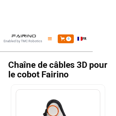
ACCUEIL
/
PRODUITS
/
FR
CHAÎNE DE TRACTION 3D FAIRINO
0
Enabled by
TMC Robotics
Chaîne de câbles 3D pour
le cobot Fairino