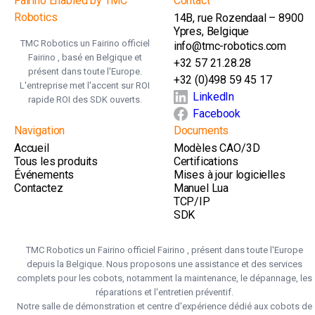
Fairino Enabled by TMC
Contact
Robotics
14B, rue Rozendaal – 8900
Ypres, Belgique
TMC Robotics un Fairino officiel
info@tmc-robotics.com
Fairino , basé en Belgique et
+32 57 21.28.28
présent dans toute l'Europe.
+32 (0)498 59 45 17
L'entreprise met l'accent sur ROI
LinkedIn
rapide ROI des SDK ouverts.
Facebook
Navigation
Documents
Accueil
Modèles CAO/3D
Tous les produits
Certifications
Événements
Mises à jour logicielles
Contactez
Manuel Lua
TCP/IP
SDK
TMC Robotics un Fairino officiel Fairino , présent dans toute l'Europe
depuis la Belgique. Nous proposons une assistance et des services
complets pour les cobots, notamment la maintenance, le dépannage, les
réparations et l'entretien préventif.
Notre salle de démonstration et centre d'expérience dédié aux cobots de