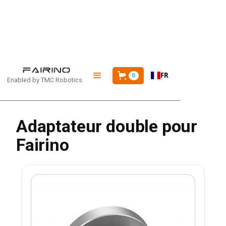
ACCUEIL
/
PRODUITS
/
FR
ADAPTATEUR DOUBLE POUR FAIRINO
0
Enabled by
TMC Robotics
Adaptateur double pour
Fairino