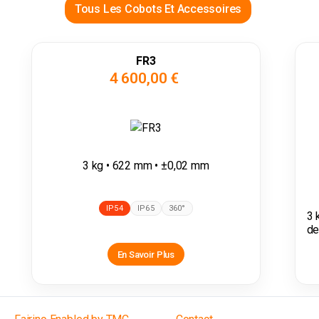
Tous Les Cobots Et Accessoires
FR3
4 600,00 €
3 kg • 622 mm • ±0,02 mm
IP54
IP65
360°
3 
de
En Savoir Plus