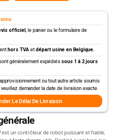
isons
vis officiel
, le panier ou le formulaire de
dent
hors TVA
et
départ usine en Belgique.
k sont généralement expédiés
sous 1 à 2 jours
éapprovisionnement ou tout autre article soumis
, veuillez demander la date de livraison exacte.
der Le Délai De Livraison
générale
 est un contrôleur de robot puissant et fiable,