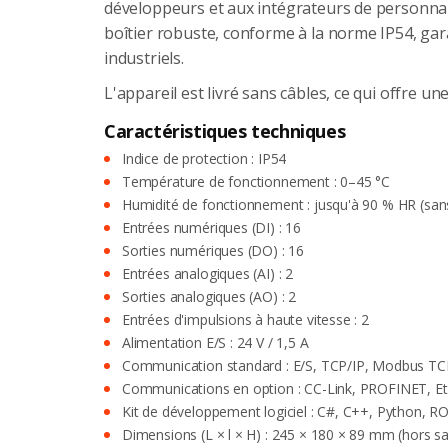
développeurs et aux intégrateurs de personnal
boîtier robuste, conforme à la norme IP54, ga
industriels.
L'appareil est livré sans câbles, ce qui offre u
Caractéristiques techniques
Indice de protection : IP54
Température de fonctionnement : 0–45 °C
Humidité de fonctionnement : jusqu'à 90 % HR (san
Entrées numériques (DI) : 16
Sorties numériques (DO) : 16
Entrées analogiques (AI) : 2
Sorties analogiques (AO) : 2
Entrées d'impulsions à haute vitesse : 2
Alimentation E/S : 24 V / 1,5 A
Communication standard : E/S, TCP/IP, Modbus TC
Communications en option : CC-Link, PROFINET, Et
Kit de développement logiciel : C#, C++, Python, R
Dimensions (L × l × H) : 245 × 180 × 89 mm (hors sai