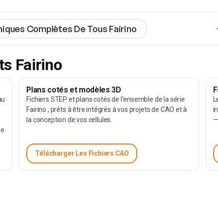
niques Complètes De Tous Fairino
ts Fairino
Plans cotés et modèles 3D
F
au
Fichiers STEP et plans cotés de l'ensemble de la série
L
Fairino , prêts à être intégrés à vos projets de CAO et à
i
e
la conception de vos cellules.
—
le
Télécharger Les Fichiers CAO