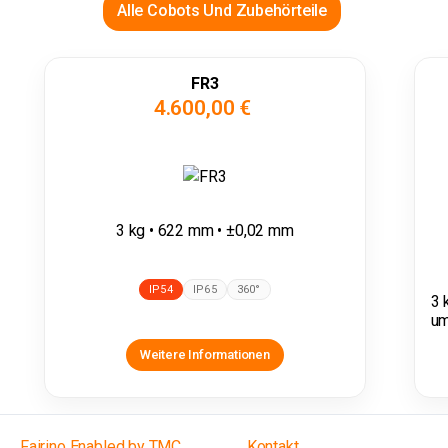
Alle Cobots Und Zubehörteile
FR3
4.600,00 €
3 kg • 622 mm • ±0,02 mm
IP54
IP65
360°
3 
um
Weitere Informationen
Fairino Enabled by TMC
Kontakt