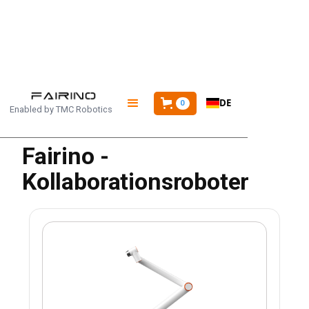
STARTSEITE
/
PRODUKTE
/
FR5-WML
DE
0
Enabled by
TMC Robotics
Fairino -
Kollaborationsroboter