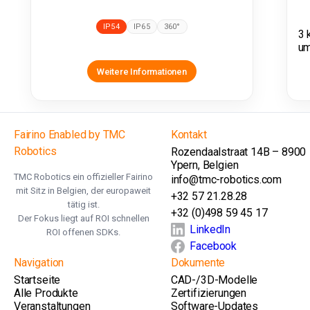
IP54
IP65
360°
3 
um
Weitere Informationen
Fairino Enabled by TMC
Kontakt
Robotics
Rozendaalstraat 14B – 8900
Ypern, Belgien
TMC Robotics ein offizieller Fairino
info@tmc-robotics.com
mit Sitz in Belgien, der europaweit
+32 57 21.28.28
tätig ist.
+32 (0)498 59 45 17
Der Fokus liegt auf ROI schnellen
LinkedIn
ROI offenen SDKs.
Facebook
Navigation
Dokumente
Startseite
CAD-/3D-Modelle
Alle Produkte
Zertifizierungen
Veranstaltungen
Software-Updates