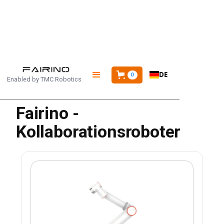
STARTSEITE
/
PRODUKTE
/
FR30
DE
0
Enabled by
TMC Robotics
Fairino -
Kollaborationsroboter