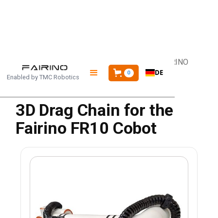
STARTSEITE
/
PRODUKTE
/
3D-ZUGKETTE FAIRINO
DE
0
Enabled by
TMC Robotics
3D Drag Chain for the
Fairino FR10 Cobot