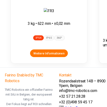
3 kg • 622 mm • ±0,02 mm
IP54
IP65
360°
3 
um
Weitere Informationen
Fairino Enabled by TMC
Kontakt
Robotics
Rozendaalstraat 14B – 8900
Ypern, Belgien
TMC Robotics ein offizieller Fairino
info@tmc-robotics.com
mit Sitz in Belgien, der europaweit
+32 57 21.28.28
tätig ist.
+32 (0)498 59 45 17
Der Fokus liegt auf ROI schnellen