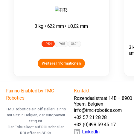
3 kg • 622 mm • ±0,02 mm
IP54
IP65
360°
3 
um
Weitere Informationen
Fairino Enabled by TMC
Kontakt
Robotics
Rozendaalstraat 14B – 8900
Ypern, Belgien
TMC Robotics ein offizieller Fairino
info@tmc-robotics.com
mit Sitz in Belgien, der europaweit
+32 57 21.28.28
tätig ist.
+32 (0)498 59 45 17
Der Fokus liegt auf ROI schnellen
LinkedIn
ROI offenen SDKs.