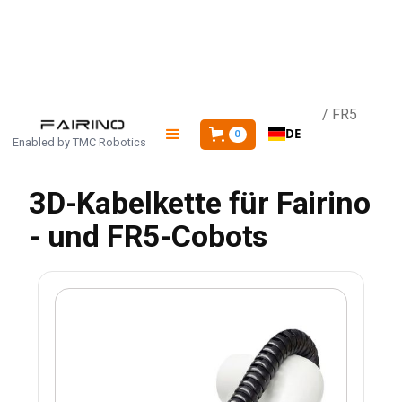
STARTSEITE
/
PRODUKTE
/
3D-ZUGKETTE FR3 / FR5
DE
0
Enabled by
TMC Robotics
3D-Kabelkette für Fairino
- und FR5-Cobots